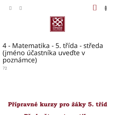
Přejít
NÁKUP
na
obsah
KOŠÍK
4 - Matematika - 5. třída - středa
(jméno účastníka uveďte v
poznámce)
72