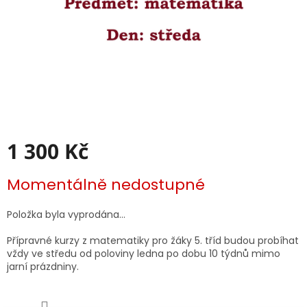
1 300 Kč
Měrná
Momentálně nedostupné
cena:
Položka byla vyprodána…
Přípravné kurzy z matematiky pro žáky 5. tříd budou probíhat
vždy ve středu od poloviny ledna po dobu 10 týdnů mimo
jarní prázdniny.