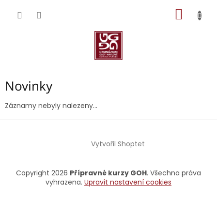
Přejít
NÁKUP
na
obsah
KOŠÍK
Novinky
Záznamy nebyly nalezeny...
Z
á
Vytvořil Shoptet
p
a
t
Copyright 2026
Přípravné kurzy GOH
. Všechna práva
í
vyhrazena.
Upravit nastavení cookies